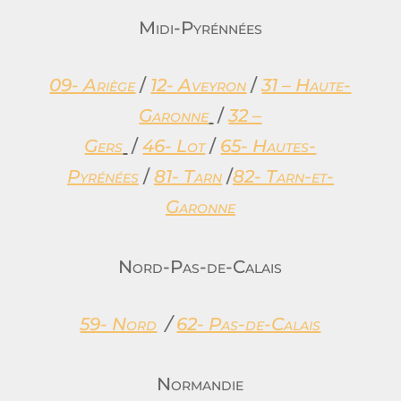
Midi-Pyrénnées
09- Ariège
/
12- Aveyron
/
31 – Haute-
Garonne
/
32 –
Gers
/
46- Lot
/
65- Hautes-
Pyrénées
/
81- Tarn
/
82- Tarn-et-
Garonne
Nord-Pas-de-Calais
59- Nord
/
62- Pas-de-Calais
Normandie