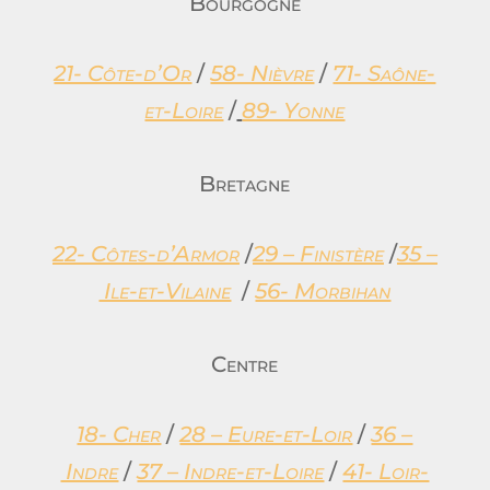
Bourgogne
21- Côte-d’Or
/
58- Nièvre
/
71- Saône-
et-Loire
/
89- Yonne
Bretagne
22- Côtes-d’Armor
/
29 – Finistère
/
35 –
Ile-et-Vilaine
/
56- Morbihan
Centre
18- Cher
/
28 – Eure-et-Loir
/
36 –
Indre
/
37 – Indre-et-Loire
/
41- Loir-