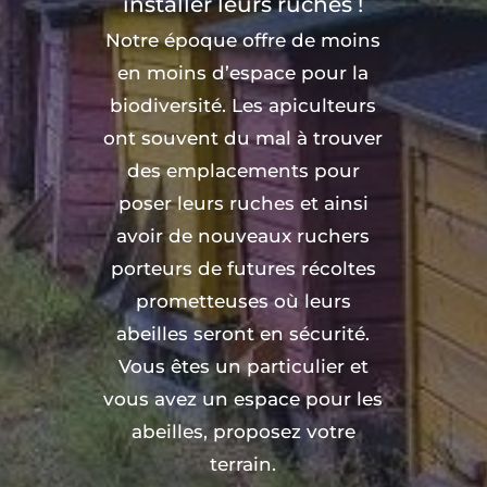
installer leurs ruches !
Notre époque offre de moins
en moins d’espace pour la
biodiversité. Les apiculteurs
ont souvent du mal à trouver
des emplacements pour
poser leurs ruches et ainsi
avoir de nouveaux ruchers
porteurs de futures récoltes
prometteuses où leurs
abeilles seront en sécurité.
Vous êtes un particulier et
vous avez un espace pour les
abeilles, proposez votre
terrain.