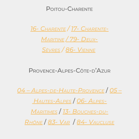
Poitou-Charente
16- Charente
/
17- Charente-
Maritine
/
79- Deux-
Sèvres
/
86- Vienne
Provence-Alpes-Côte-d’Azur
04 – Alpes-de-Haute-Provence
/
05 –
Hautes-Alpes
/
06- Alpes-
Maritimes
/
13- Bouches-du-
Rhône
/
83- Var
/
84- Vaucluse