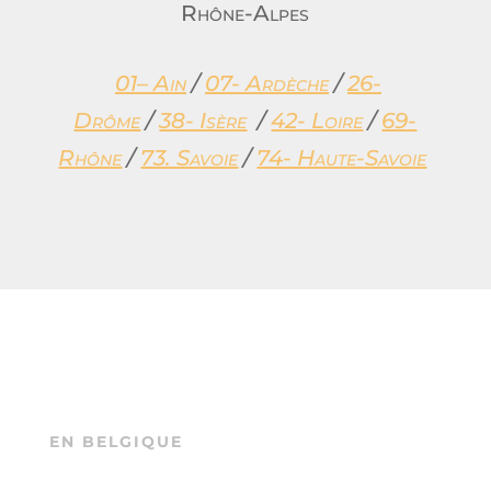
Rhône-Alpes
01– Ain
/
07- Ardèche
/
26-
Drôme
/
38- Isère
/
42- Loire
/
69-
Rhône
/
73. Savoie
/
74- Haute-Savoie
EN BELGIQUE