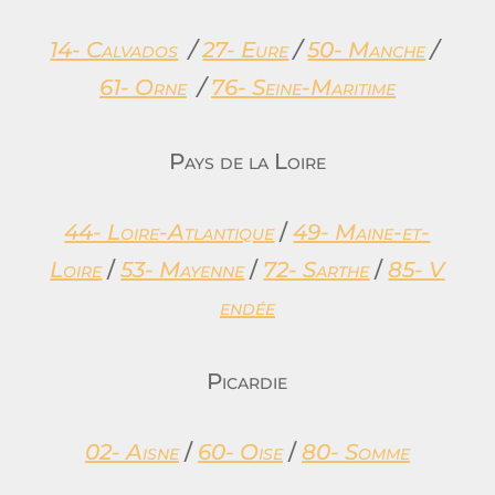
14- Calvados
/
27- Eure
/
50- Manche
/
61- Orne
/
76- Seine-Maritime
Pays de la Loire
44- Loire-Atlantique
/
49- Maine-et-
Loire
/
53- Mayenne
/
72- Sarthe
/
85- V
endée
Picardie
02- Aisne
/
60- Oise
/
80- Somme