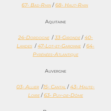
67- Bas-Rhin
/
68- Haut-Rhin
Aquitaine
24-Dordogne
/
33-Gironde
/
40-
Landes
/
47-Lot-et-Garonne
/
64-
Pyrénées-Atlantique
Auvergne
03- Allier
/
15- Cantal
/
43- Haute-
Loire
/
63- Puy-de-Dôme