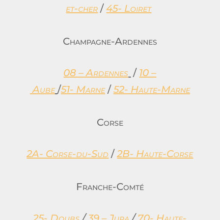
et-cher
/
45- Loiret
Champagne-Ardennes
08 – Ardennes
/
10 –
Aube
/
51- Marne
/
52- Haute-Marne
Corse
2A- Corse-du-Sud
/
2B- Haute-Corse
Franche-Comté
25- Doubs
/
39 – Jura
/
70- Haute-