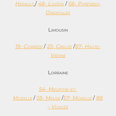
Hérault
/
48- Lozère
/
66- Pyrénées-
Orientales
Limousin
19- Corrèze
/
23- Creuze
/
87- Haute-
Vienne
Lorraine
54- Meurthe-et-
Moselle
/
55- Meuse
/
57- Moselle
/
88
– Vosges