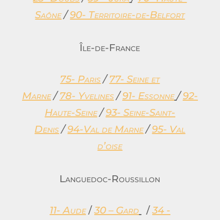
Saône
/
90- Territoire-
de-Belfort
Île-de-France
75- Paris
/
77- Seine et
Marne
/
78- Yvelines
/
91- Essonne
/
92-
Haute-Seine
/
93- Seine-Saint-
Denis
/
94-Val de Marne
/
95- Val
d’oise
Languedoc-Roussillon
11- Aude
/
30 – Gard
/
34 -