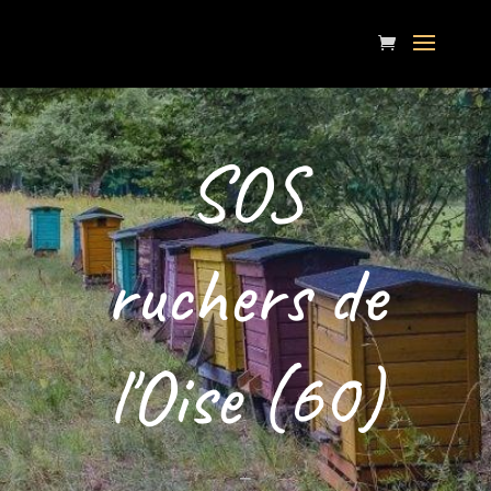
SOS
ruchers de
l'Oise (60)
–