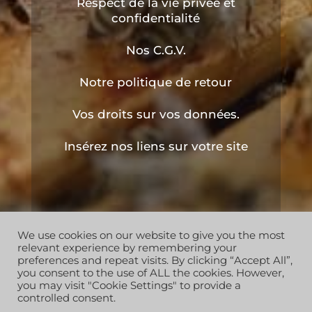
Respect de la vie privée et
confidentialité
Nos C.G.V.
Notre politique de retour
Vos droits sur vos données.
Insérez nos liens sur votre site
We use cookies on our website to give you the most
Copyright © 2019 les ruchers de l'apiculteur . Tous
relevant experience by remembering your
droits réservés
preferences and repeat visits. By clicking “Accept All”,
you consent to the use of ALL the cookies. However,
you may visit "Cookie Settings" to provide a
controlled consent.