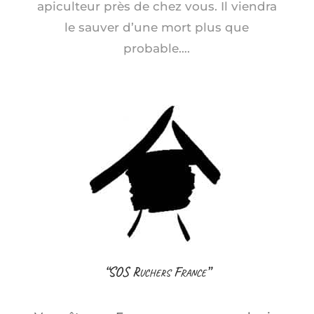
apiculteur près de chez vous. Il viendra
le sauver d’une mort plus que
probable….
“SOS Ruchers France”