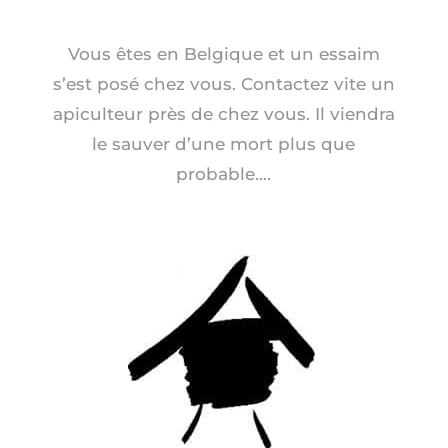
Vous êtes en Belgique et un essaim
s’est posé chez vous. Contactez vite un
apiculteur près de chez vous. Il viendra
le sauver d’une mort plus que
probable….