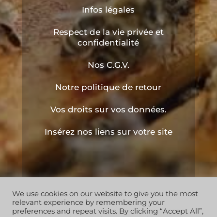
Infos légales
Respect de la vie privée et
confidentialité
Nos C.G.V.
Notre politique de retour
Vos droits sur vos données.
Insérez nos liens sur votre site
We use cookies on our website to give you the most
Copyright © 2019 les ruchers de l'apiculteur . Tous
relevant experience by remembering your
droits réservés
preferences and repeat visits. By clicking “Accept All”,