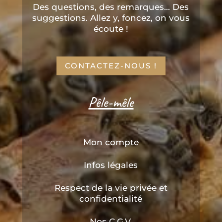
Des questions, des remarques... Des
suggestions. Allez y, foncez, on vous
écoute !
CONTACTEZ-NOUS !
Pêle-mêle
Mon compte
Infos légales
Respect de la vie privée et
confidentialité
Nos C.G.V.