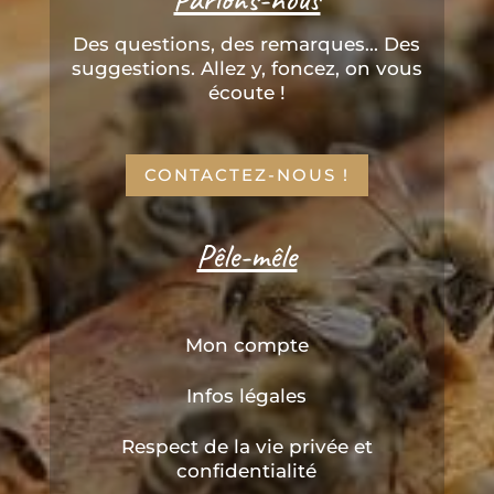
Des questions, des remarques... Des
suggestions. Allez y, foncez, on vous
écoute !
CONTACTEZ-NOUS !
Pêle-mêle
Mon compte
Infos légales
Respect de la vie privée et
confidentialité