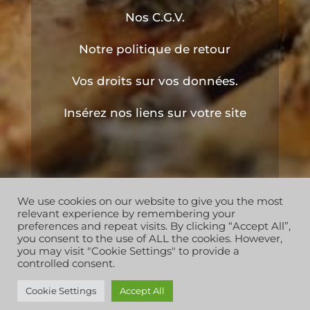
Nos C.G.V.
Notre politique de retour
Vos droits sur vos données.
Insérez nos liens sur votre site
We use cookies on our website to give you the most
Copyright © 2019 les ruchers de l'apiculteur . Tous
relevant experience by remembering your
droits réservés
preferences and repeat visits. By clicking “Accept All”,
you consent to the use of ALL the cookies. However,
you may visit "Cookie Settings" to provide a
controlled consent.
Cookie Settings
Accept All