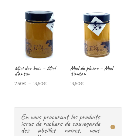
Miel des bois – Miel
Miel de plaine – Miel
d’antan
d’antan.
Plage
7,50
€
–
13,50
€
13,50
€
de
prix :
7,50€
En vous procurant les produits
à
issus de ruchers de sauvegarde
13,50€
des abeilles noires, vous