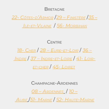
Bretagne
22- Côtes-d’Armor
/
29 – Finistère
/
35 –
Ile-et-Vilaine
/
56- Morbihan
Centre
18- Cher
/
28 – Eure-et-Loir
/
36 –
Indre
/
37 – Indre-et-Loire
/
41- Loir-
et-cher
/
45- Loiret
Champagne-Ardennes
08 – Ardennes
/
10 –
Aube
/
51- Marne
/
52- Haute-Marne