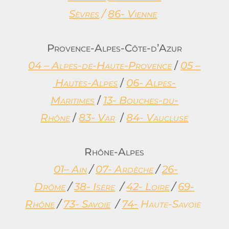
Sèvres
/
86- Vienne
Provence-Alpes-Côte-d’Azur
04 – Alpes-de-Haute-Provence
/
05 –
Hautes-Alpes
/
06- Alpes-
Maritimes
/
13- Bouches-du-
Rhône
/
83- Var
/
84- Vaucluse
Rhône-Alpes
01– Ain
/
07- Ardèche
/
26-
Drôme
/
38- Isère
/
42- Loire
/
69-
Rhône
/
73-
Savoie
/
74-
Haute-Savoie