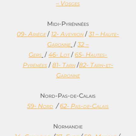
– Vosges
Midi-Pyrénnées
09- Ariège
/
12- Aveyron
/
31 – Haute-
Garonne
/
32 –
Gers
/
46- Lot
/
65- Hautes-
Pyrénées
/
81- Tarn
/
82- Tarn-et-
Garonne
Nord-Pas-de-Calais
59- Nord
/
62-
Pas-de-Calais
Normandie