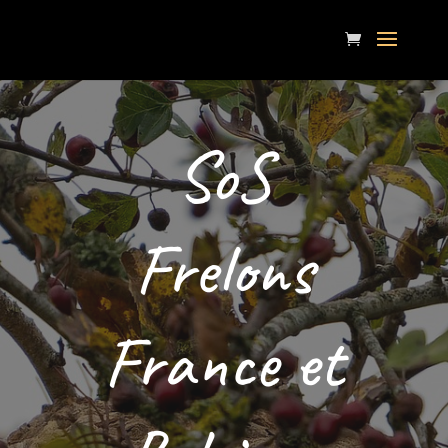
SoS
Frelons
France et