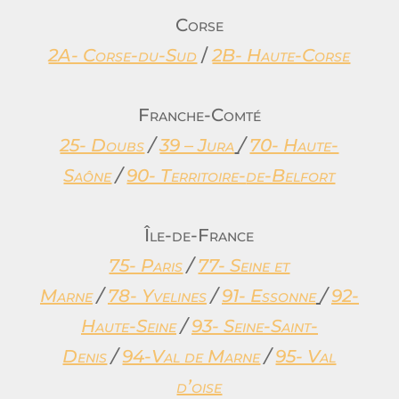
Corse
2A- Corse-du-Sud
/
2B- Haute-Corse
Franche-Comté
25- Doubs
/
39 – Jura
/
70- Haute-
Saône
/
90- Territoire-
de-Belfort
Île-de-France
75- Paris
/
77- Seine et
Marne
/
78- Yvelines
/
91- Essonne
/
92-
Haute-Seine
/
93- Seine-Saint-
Denis
/
94-Val de Marne
/
95- Val
d’oise