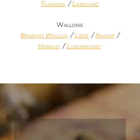
Flamand
/
Limbourg
Wallonie
Brabant Wallon
/
Liège
/
Namur
/
Hainaut
/
Luxembourg