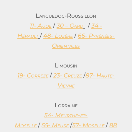
Languedoc-Roussillon
11- Aude
/
30 – Gard
/
34 -
Hérault
/
48- Lozère
/
66- Pyrénées-
Orientales
Limousin
19- Corrèze
/
23- Creuze
/
87- Haute-
Vienne
Lorraine
54- Meurthe-et-
Moselle
/
55- Meuse
/
57- Moselle
/
88