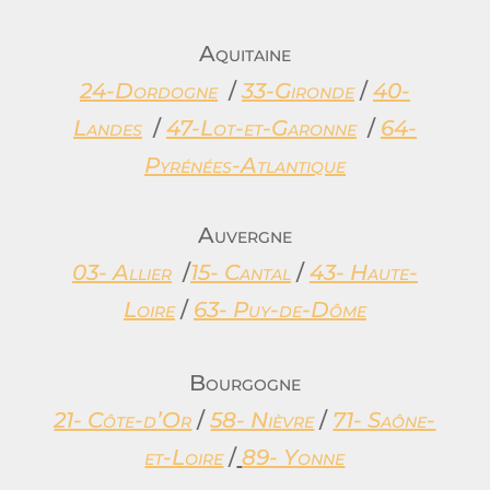
Aquitaine
24-Dordogne
/
33-Gironde
/
40-
Landes
/
47-Lot-et-Garonne
/
64-
Pyrénées-Atlantique
Auvergne
03- Allier
/
15- Cantal
/
43- Haute-
Loire
/
63- Puy-de-Dôme
Bourgogne
21- Côte-d’Or
/
58- Nièvre
/
71- Saône-
et-Loire
/
89- Yonne