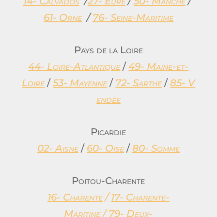
14- Calvados
/
27- Eure
/
50- Manche
/
61- Orne
/
76- Seine-Maritime
Pays de la Loire
44- Loire-Atlantique
/
49- Maine-et-
Loire
/
53- Mayenne
/
72- Sarthe
/
85- V
endée
Picardie
02- Aisne
/
60- Oise
/
80- Somme
Poitou-Charente
16- Charente
/
17- Charente-
Maritine
/
79- Deux-