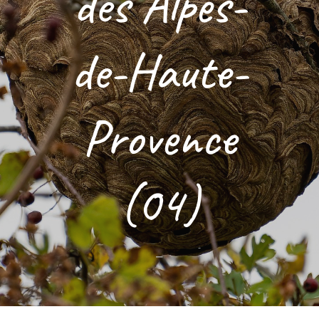
des Alpes-
de-Haute-
Provence
(04)
–