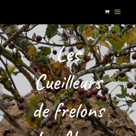
Les
Cueilleurs
de frelons