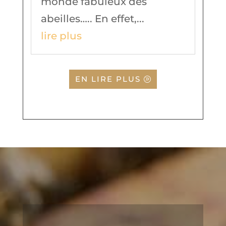
monde fabuleux des
abeilles….. En effet,...
lire plus
EN LIRE PLUS