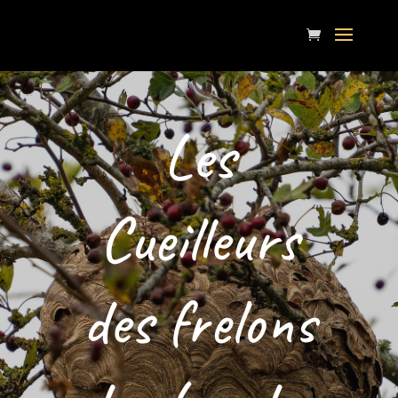
Les
Cueilleurs
des frelons