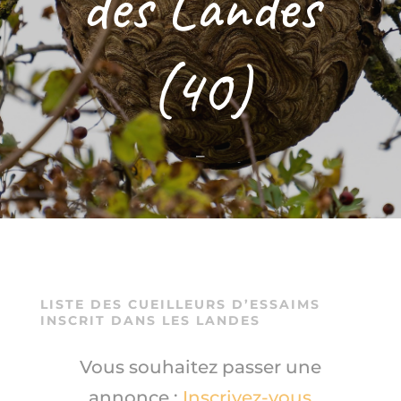
des Landes
(40)
–
LISTE DES CUEILLEURS D’ESSAIMS
INSCRIT DANS LES LANDES
Vous souhaitez passer une
annonce :
Inscrivez-vous