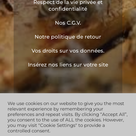
Respect de la vie privée et
confidentialité
Nos C.G.V.
Notre politique de retour
Vos droits sur vos données.
Insérez nos liens sur votre site
We use cookies on our website to give you the most
Copyright © 2019 les ruchers de l'apiculteur . Tous
relevant experience by remembering your
droits réservés
preferences and repeat visits. By clicking “Accept All”,
you consent to the use of ALL the cookies. However,
you may visit "Cookie Settings" to provide a
controlled consent.