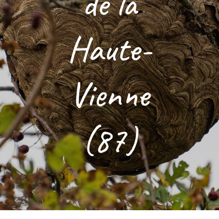
de la
Haute-
Vienne
(87)
–