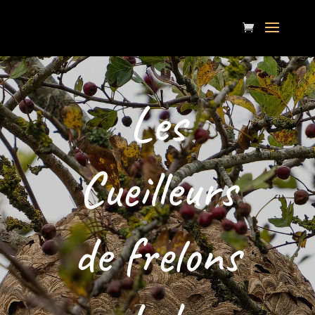
Les
Cueilleurs
de frelons