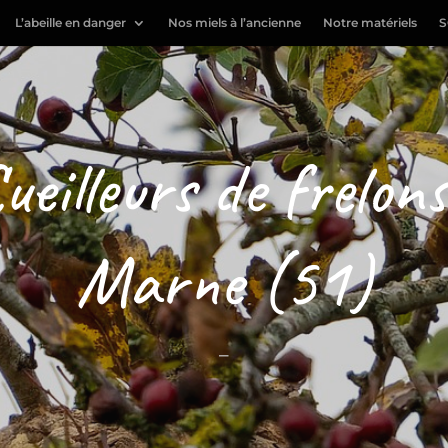
L’abeille en danger
Nos miels à l’ancienne
Notre matériels
S
ueilleurs de frelons
Marne (51)
–