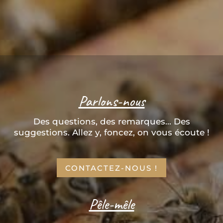
Parlons-nous
Des questions, des remarques... Des
suggestions. Allez y, foncez, on vous écoute !
CONTACTEZ-NOUS !
Pêle-mêle