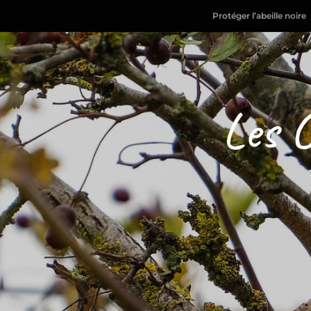
Protéger l’abeille noire
Les C