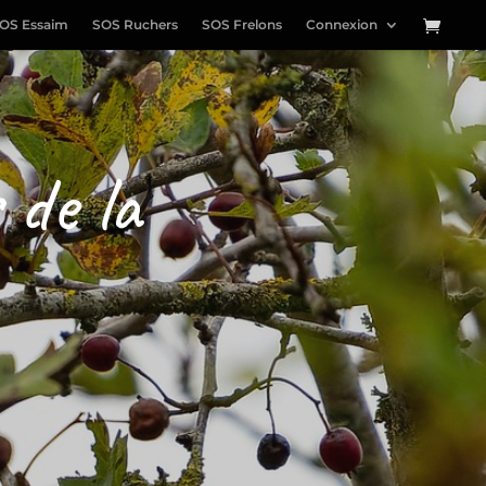
OS Essaim
SOS Ruchers
SOS Frelons
Connexion
 de la