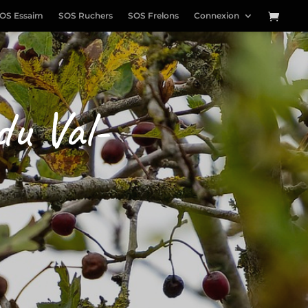
OS Essaim
SOS Ruchers
SOS Frelons
Connexion
du Val-