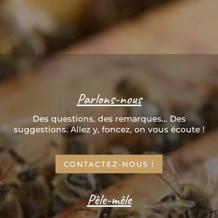
Parlons-nous
Des questions, des remarques... Des
suggestions. Allez y, foncez, on vous écoute !
CONTACTEZ-NOUS !
Pêle-mêle