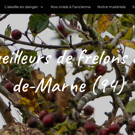
L’abeille en danger
Nos miels à l’ancienne
Notre matériels
S
eilleurs de frelons 
de-Marne (94)
–