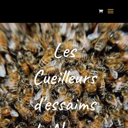
Les
Cueilleurs
d'essaims