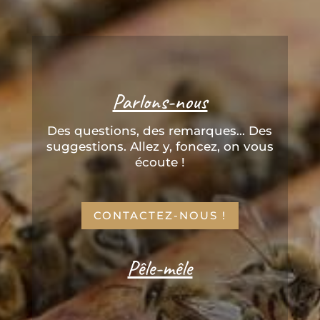
Parlons-nous
Des questions, des remarques... Des
suggestions. Allez y, foncez, on vous
écoute !
CONTACTEZ-NOUS !
Pêle-mêle