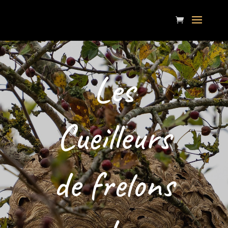
Les
Cueilleurs
de frelons