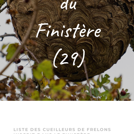
du
Finistère
(29)
–
LISTE DES CUEILLEURS DE
FRELONS