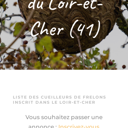
du Loir-et-
Cher (41)
–
LISTE DES CUEILLEURS DE
FRELONS
INSCRIT DANS LE LOIR-ET-CHER
Vous souhaitez passer une
annonce :
Inscrivez-vous