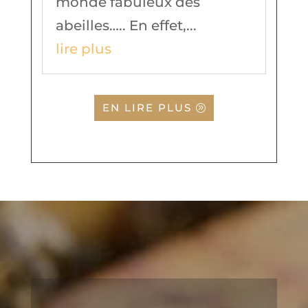
monde fabuleux des
abeilles….. En effet,...
lire plus
EN LIRE PLUS