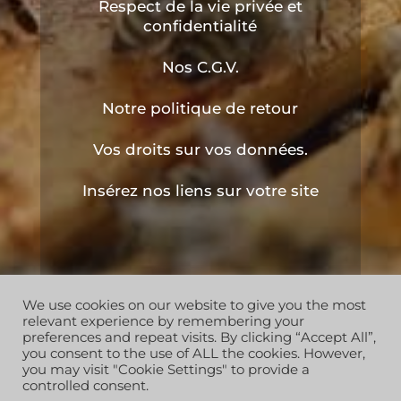
Respect de la vie privée et
confidentialité
Nos C.G.V.
Notre politique de retour
Vos droits sur vos données.
Insérez nos liens sur votre site
We use cookies on our website to give you the most
Copyright © 2019 les ruchers de l'apiculteur . Tous
relevant experience by remembering your
droits réservés
preferences and repeat visits. By clicking “Accept All”,
you consent to the use of ALL the cookies. However,
you may visit "Cookie Settings" to provide a
controlled consent.