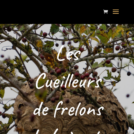
Les
Cueilleurs
de frelons