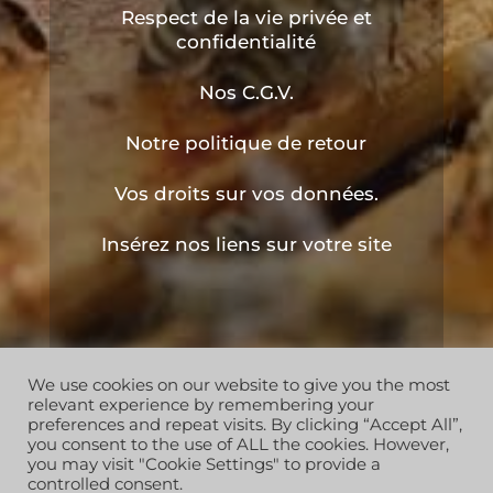
Respect de la vie privée et
confidentialité
Nos C.G.V.
Notre politique de retour
Vos droits sur vos données.
Insérez nos liens sur votre site
We use cookies on our website to give you the most
Copyright © 2019 les ruchers de l'apiculteur . Tous
relevant experience by remembering your
droits réservés
preferences and repeat visits. By clicking “Accept All”,
you consent to the use of ALL the cookies. However,
you may visit "Cookie Settings" to provide a
controlled consent.