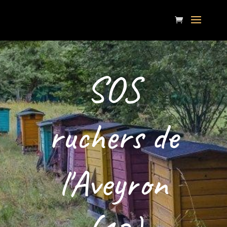
SOS
ruchers de
l'Aveyron