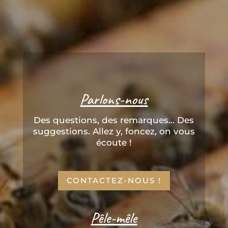
Parlons-nous
Des questions, des remarques... Des
suggestions. Allez y, foncez, on vous
écoute !
CONTACTEZ-NOUS !
Pêle-mêle