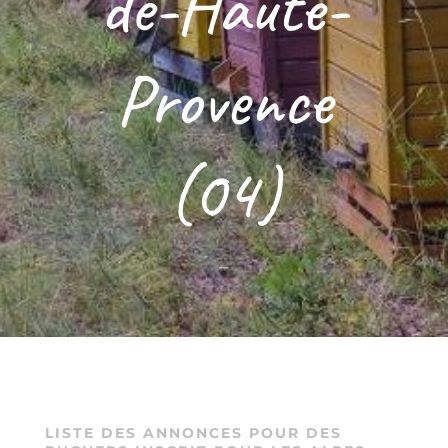
de-Haute-
Provence
(04)
–
LISTE DES ANNONCES POUR DES