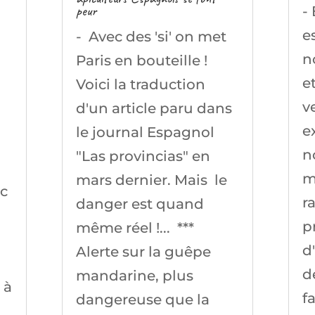
peur
-
e
- Avec des 'si' on met
n
Paris en bouteille !
e
Voici la traduction
v
d'un article paru dans
e
le journal Espagnol
n
"Las provincias" en
m
mars dernier. Mais le
ic
r
danger est quand
p
même réel !... ***
d
Alerte sur la guêpe
d
mandarine, plus
 à
f
dangereuse que la