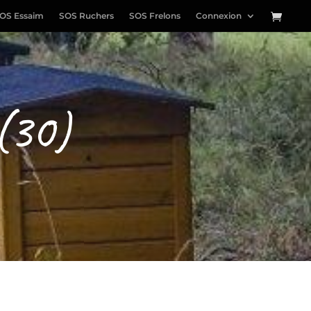
OS Essaim
SOS Ruchers
SOS Frelons
Connexion
(30)