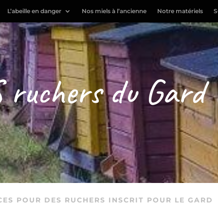
L’abeille en danger
Nos miels à l’ancienne
Notre matériels
S
 ruchers du Gard 
–
CES POUR DES RUCHERS INSCRIT POUR LE GARD