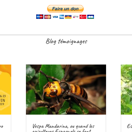
Blog témoignages
po
Vespa Mandarina, ou quand les
Es
apiculteurs Espagnols se font