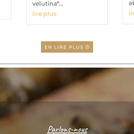
ab
velutina*...
l
lire plus
EN LIRE PLUS
Parlons-nous