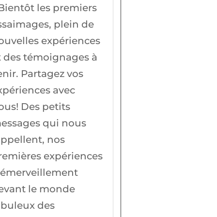
 Bientôt les premiers
ssaimages, plein de
ouvelles expériences
t des témoignages à
enir. Partagez vos
xpériences avec
ous! Des petits
essages qui nous
appellent, nos
remières expériences
'émerveillement
evant le monde
abuleux des