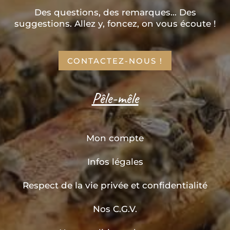
Des questions, des remarques... Des
suggestions. Allez y, foncez, on vous écoute !
CONTACTEZ-NOUS !
Pêle-mêle
Mon compte
Infos légales
Respect de la vie privée et confidentialité
Nos C.G.V.