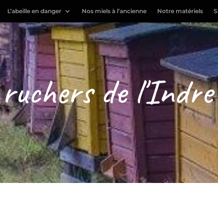
L’abeille en danger
Nos miels à l’ancienne
Notre matériels
S
ruchers de l'Indre
–