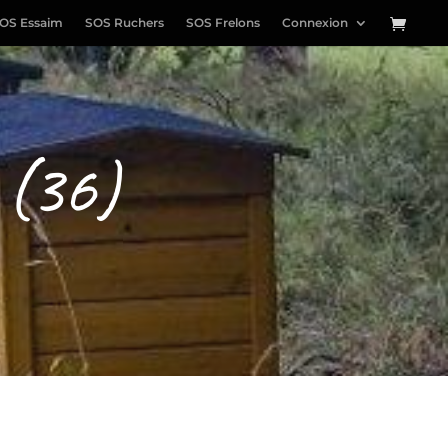
OS Essaim
SOS Ruchers
SOS Frelons
Connexion
 (36)