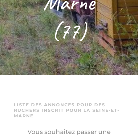
Marne
(77)
–
LISTE DES ANNONCES POUR DES
RUCHERS INSCRIT POUR LA SEINE-ET-
MARNE
Vous souhaitez passer une