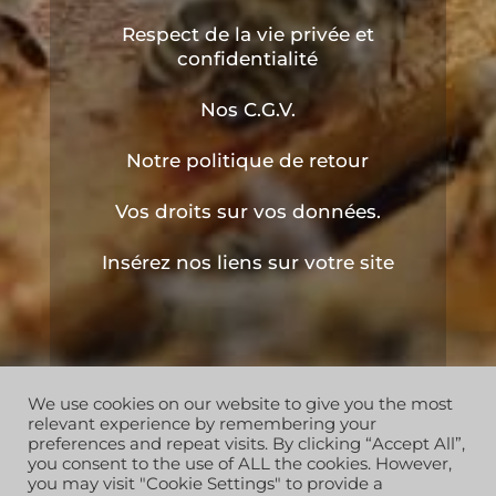
Respect de la vie privée et
confidentialité
Nos C.G.V.
Notre politique de retour
Vos droits sur vos données.
Insérez nos liens sur votre site
We use cookies on our website to give you the most
Copyright © 2019 les ruchers de l'apiculteur . Tous
relevant experience by remembering your
droits réservés
preferences and repeat visits. By clicking “Accept All”,
you consent to the use of ALL the cookies. However,
you may visit "Cookie Settings" to provide a