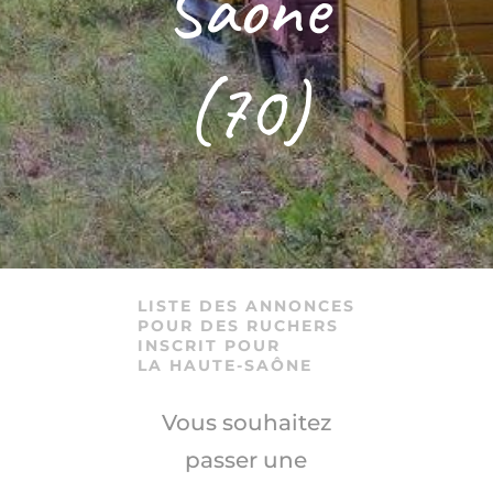
Saône
(70)
–
LISTE DES ANNONCES
POUR DES RUCHERS
INSCRIT POUR
LA HAUTE-SAÔNE
Vous souhaitez
passer une