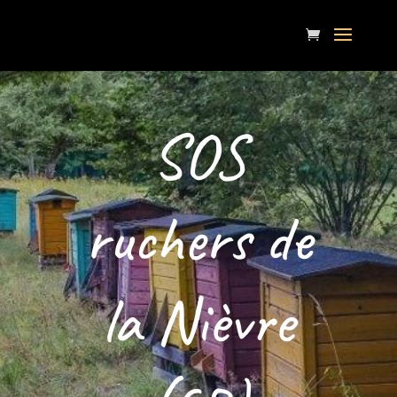
SOS
ruchers de
la Nièvre