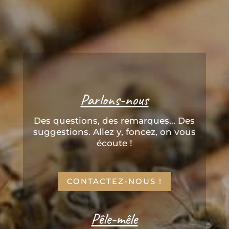
Parlons-nous
Des questions, des remarques... Des
suggestions. Allez y, foncez, on vous
écoute !
CONTACTEZ-NOUS !
Pêle-mêle