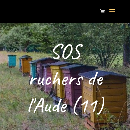
SOS
ruchers de
l'Aude (11)
–