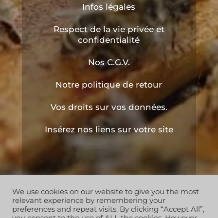
Infos légales
Respect de la vie privée et
confidentialité
Nos C.G.V.
Notre politique de retour
Vos droits sur vos données.
Insérez nos liens sur votre site
We use cookies on our website to give you the most
Copyright © 2019 les ruchers de l'apiculteur . Tous
relevant experience by remembering your
droits réservés
preferences and repeat visits. By clicking “Accept All”,