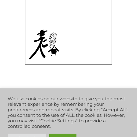
Poster le commentaire
We use cookies on our website to give you the most
relevant experience by remembering your
Vous devez
vous connecter
pour
preferences and repeat visits. By clicking “Accept All”,
you consent to the use of ALL the cookies. However,
publier un commentaire.
you may visit "Cookie Settings" to provide a
controlled consent.