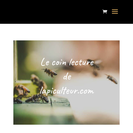
Le coin lecture
de
lapiculteur.com
–