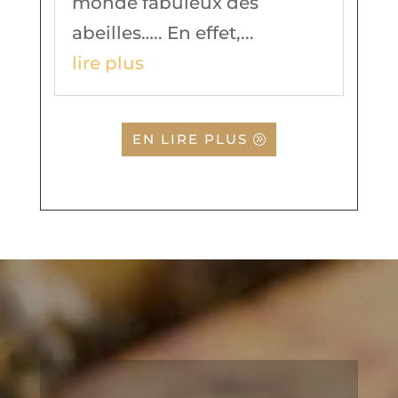
monde fabuleux des
abeilles….. En effet,...
lire plus
EN LIRE PLUS