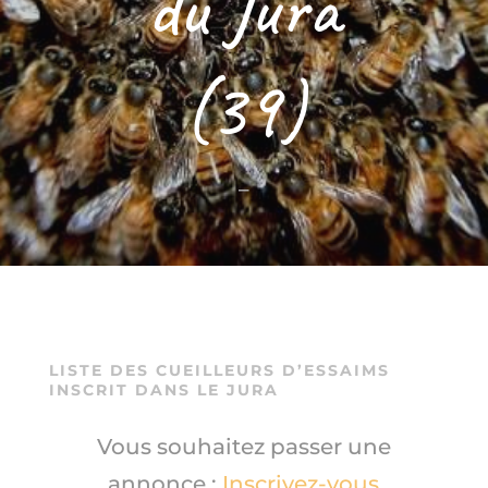
du Jura
(39)
–
LISTE DES CUEILLEURS D’ESSAIMS
INSCRIT DANS LE JURA
Vous souhaitez passer une
annonce :
Inscrivez-vous