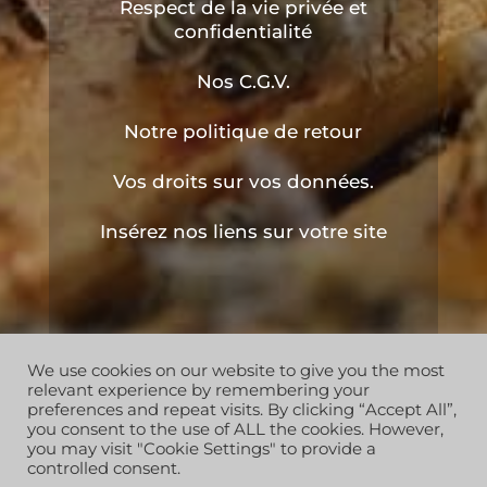
Respect de la vie privée et
confidentialité
Nos C.G.V.
Notre politique de retour
Vos droits sur vos données.
Insérez nos liens sur votre site
We use cookies on our website to give you the most
Copyright © 2019 les ruchers de l'apiculteur . Tous
relevant experience by remembering your
droits réservés
preferences and repeat visits. By clicking “Accept All”,
you consent to the use of ALL the cookies. However,
you may visit "Cookie Settings" to provide a
controlled consent.