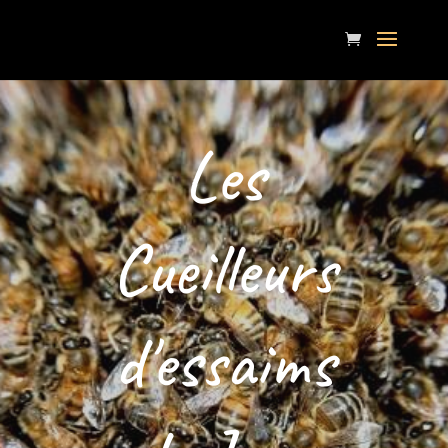
Les
Cueilleurs
d'essaims