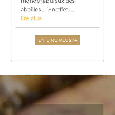
monde fabuleux des
abeilles….. En effet,...
lire plus
EN LIRE PLUS