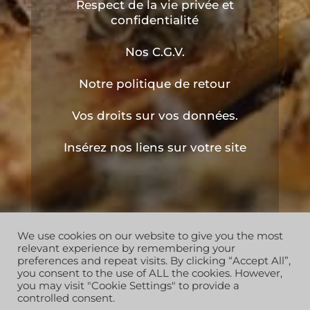
Respect de la vie privée et
confidentialité
Nos C.G.V.
Notre politique de retour
Vos droits sur vos données.
Insérez nos liens sur votre site
We use cookies on our website to give you the most
Copyright © 2019 les ruchers de l'apiculteur . Tous
relevant experience by remembering your
droits réservés
preferences and repeat visits. By clicking “Accept All”,
you consent to the use of ALL the cookies. However,
you may visit "Cookie Settings" to provide a
controlled consent.