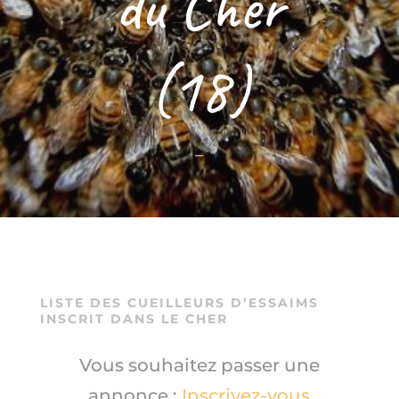
du Cher
(18)
–
LISTE DES CUEILLEURS D’ESSAIMS
INSCRIT DANS LE CHER
Vous souhaitez passer une
annonce :
Inscrivez-vous