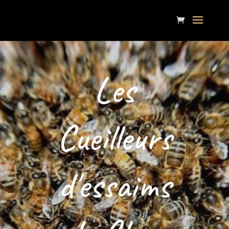
Les
Cueilleurs
d'essaims