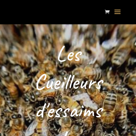
Les
Cueilleurs
d'essaims