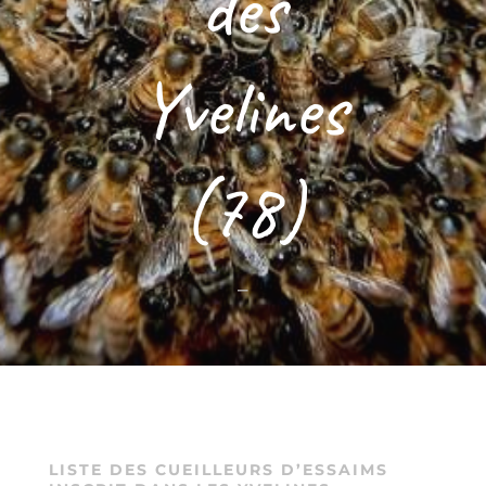
des
Yvelines
(78)
–
LISTE DES CUEILLEURS D’ESSAIMS