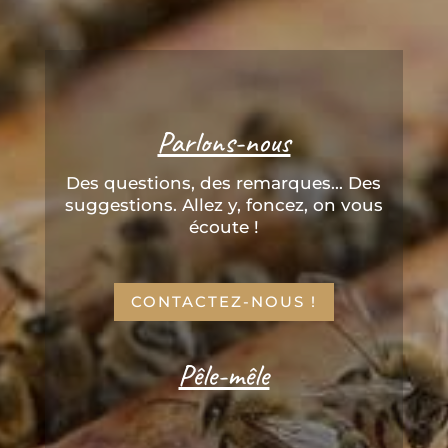
Parlons-nous
Des questions, des remarques... Des
suggestions. Allez y, foncez, on vous
écoute !
CONTACTEZ-NOUS !
Pêle-mêle