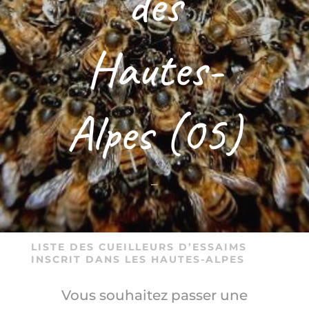
des
Hautes-
Alpes (05)
–
LISTE DES CUEILLEURS D’ESSAIMS
INSCRIT DANS LES HAUTES-ALPES
Vous souhaitez passer une