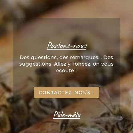
Parlons-nous
Des questions, des remarques... Des
suggestions. Allez y, foncez, on vous
écoute !
CONTACTEZ-NOUS !
Pêle-mêle