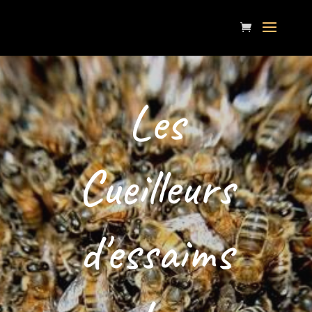
Les
Cueilleurs
d'essaims