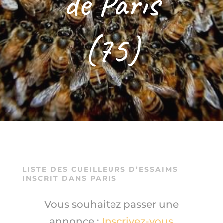
de Paris
(75)
–
LISTE DES CUEILLEURS D’ESSAIMS
INSCRIT DANS PARIS
Vous souhaitez passer une
annonce :
Inscrivez-vous