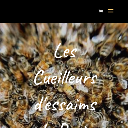
Les
Cueilleurs
d'essaims