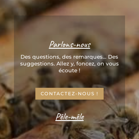
Parlons-nous
Des questions, des remarques... Des
suggestions. Allez y, foncez, on vous
écoute !
CONTACTEZ-NOUS !
Pêle-mêle