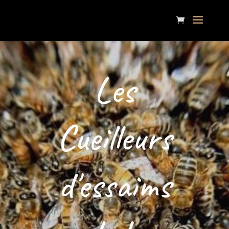
Les
Cueilleurs
d'essaims