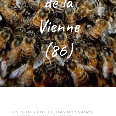
de la
Vienne
(86)
–
LISTE DES CUEILLEURS D’ESSAIMS