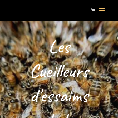
Les
Cueilleurs
d'essaims