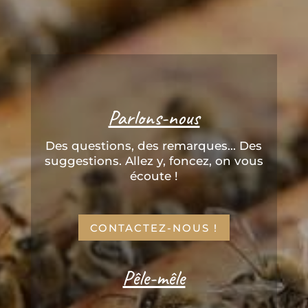
Parlons-nous
Des questions, des remarques... Des
suggestions. Allez y, foncez, on vous
écoute !
CONTACTEZ-NOUS !
Pêle-mêle