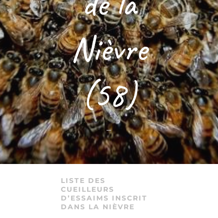
de la
Nièvre
(58)
–
LISTE DES
CUEILLEURS
D’ESSAIMS INSCRIT
DANS LA NIÈVRE