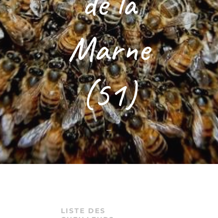
de la
Marne
(51)
–
LISTE DES