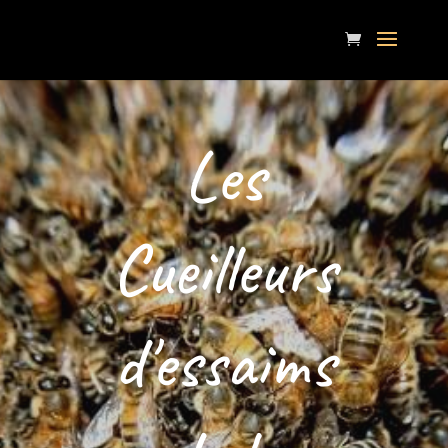
Les
Cueilleurs
d'essaims