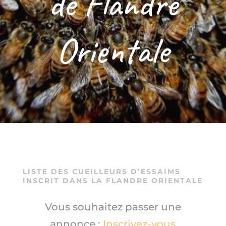
de Flandre
Orientale
–
LISTE DES CUEILLEURS D’ESSAIMS
INSCRIT DANS LA
FLANDRE ORIENTALE
Vous souhaitez passer une
annonce :
Inscrivez-vous