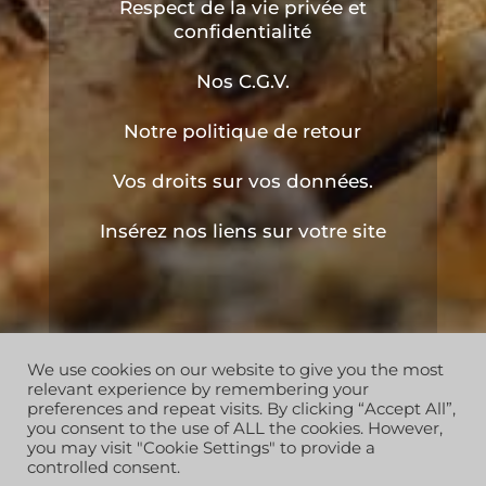
Respect de la vie privée et
confidentialité
Nos C.G.V.
Notre politique de retour
Vos droits sur vos données.
Insérez nos liens sur votre site
We use cookies on our website to give you the most
Copyright © 2019 les ruchers de l'apiculteur . Tous
relevant experience by remembering your
droits réservés
preferences and repeat visits. By clicking “Accept All”,
you consent to the use of ALL the cookies. However,
you may visit "Cookie Settings" to provide a
controlled consent.