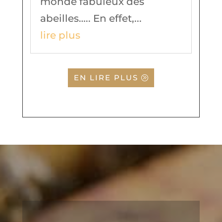
monde fabuleux des
abeilles….. En effet,...
lire plus
EN LIRE PLUS