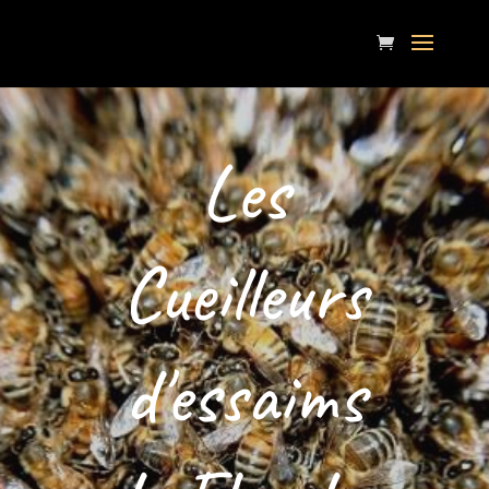
Les
Cueilleurs
d'essaims