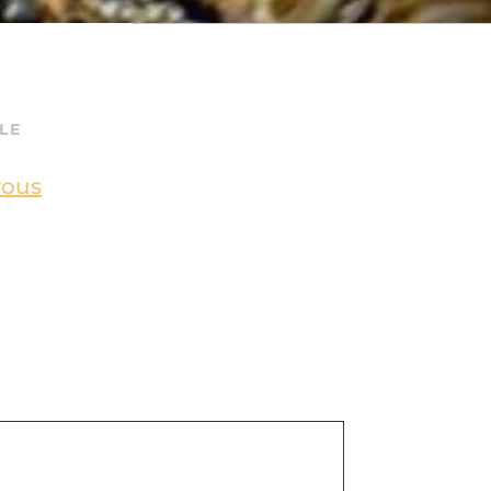
LE
vous