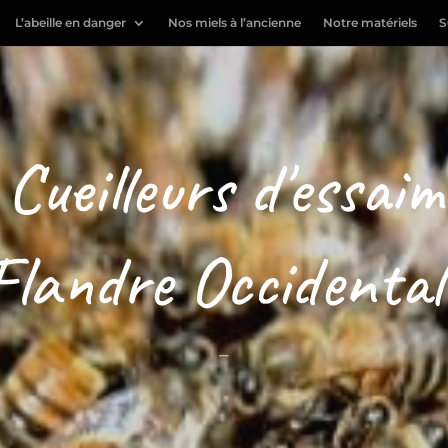
L’abeille en danger
Nos miels à l’ancienne
Notre matériels
S
 Cueilleurs d'essaim
Flandre Occidental
–