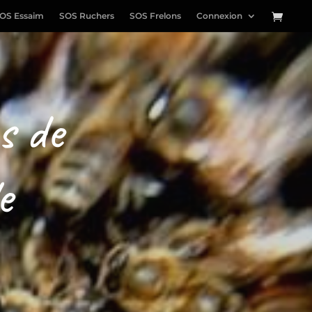
OS Essaim
SOS Ruchers
SOS Frelons
Connexion
s de
e