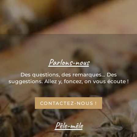
Parlons-nous
Des questions, des remarques... Des
suggestions. Allez y, foncez, on vous écoute !
CONTACTEZ-NOUS !
Pêle-mêle