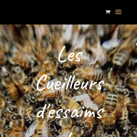
Les
Cueilleurs
d'essaims