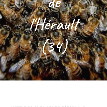
de
l'Hérault
(34)
–