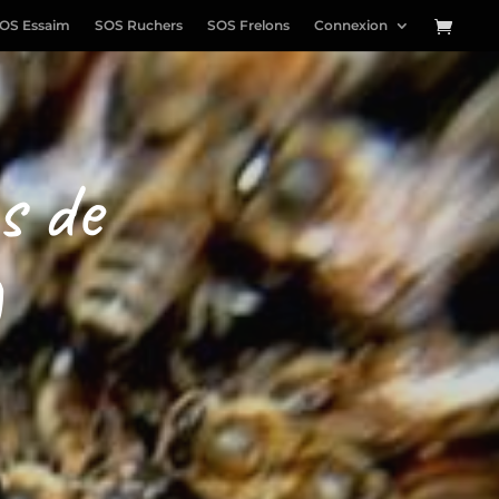
OS Essaim
SOS Ruchers
SOS Frelons
Connexion
s de