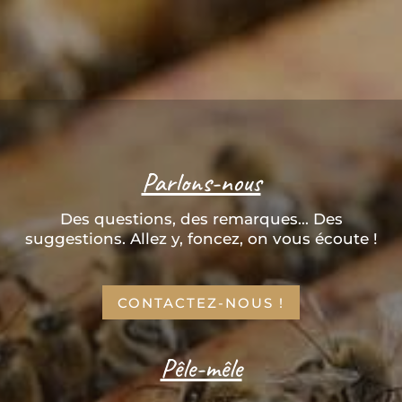
Parlons-nous
Des questions, des remarques... Des
suggestions. Allez y, foncez, on vous écoute !
CONTACTEZ-NOUS !
Pêle-mêle