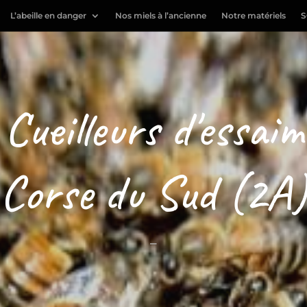
L’abeille en danger
Nos miels à l’ancienne
Notre matériels
S
 Cueilleurs d'essaim
Corse du Sud (2A)
–