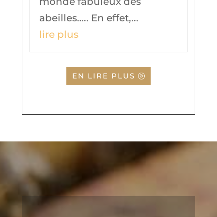
monde fabuleux des
abeilles….. En effet,...
lire plus
EN LIRE PLUS