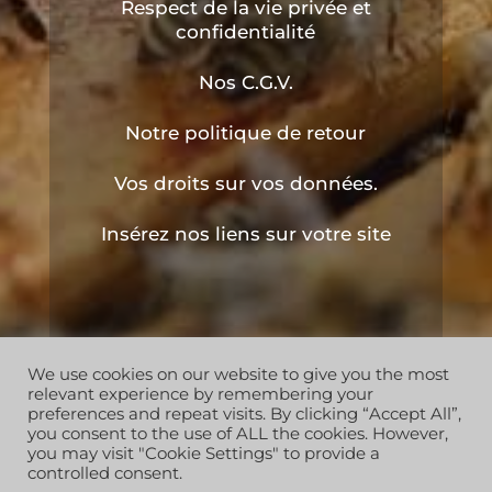
Respect de la vie privée et
confidentialité
Nos C.G.V.
Notre politique de retour
Vos droits sur vos données.
Insérez nos liens sur votre site
We use cookies on our website to give you the most
Copyright © 2019 les ruchers de l'apiculteur . Tous
relevant experience by remembering your
droits réservés
preferences and repeat visits. By clicking “Accept All”,
you consent to the use of ALL the cookies. However,
you may visit "Cookie Settings" to provide a
controlled consent.