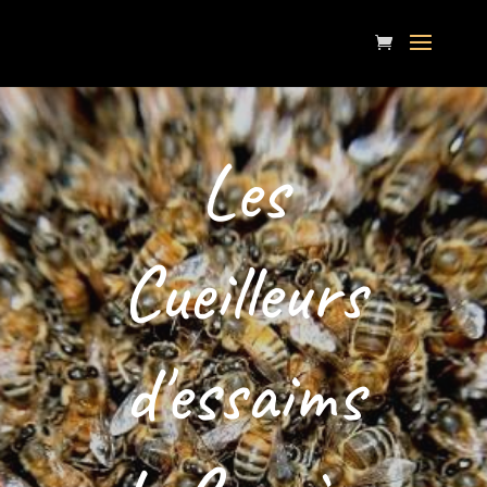
Les
Cueilleurs
d'essaims