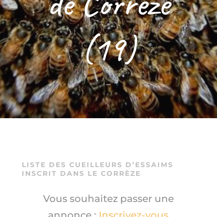
de Corrèze
(19)
–
LISTE DES CUEILLEURS D’ESSAIMS
INSCRIT DANS LE CORRÈZE
Vous souhaitez passer une
annonce :
Inscrivez-vous