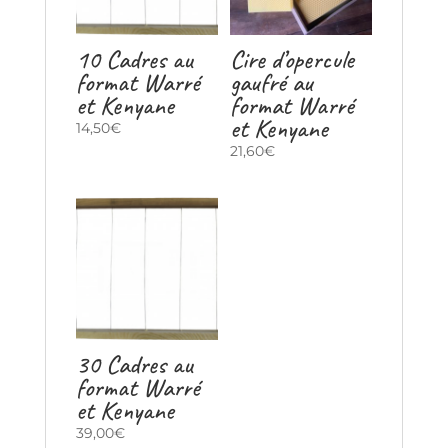
10 Cadres au
Cire d’opercule
format Warré
gaufré au
et Kenyane
format Warré
et Kenyane
14,50
€
21,60
€
30 Cadres au
format Warré
et Kenyane
39,00
€