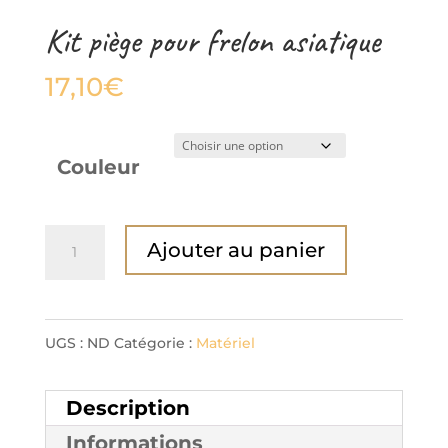
Kit piège pour frelon asiatique
17,10
€
Couleur
quantité
Ajouter au panier
de
Kit
piège
UGS :
ND
Catégorie :
Matériel
pour
Description
frelon
Informations
asiatique