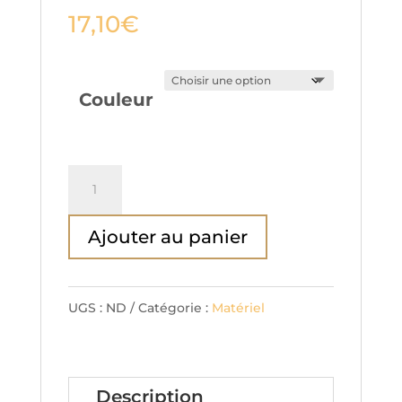
17,10
€
Couleur
quantité
de
Ajouter au panier
Kit
piège
pour
UGS :
ND
Catégorie :
Matériel
frelon
asiatique
Description