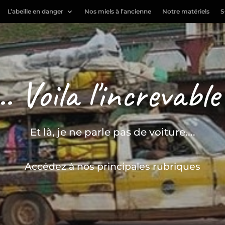
L’abeille en danger
Nos miels à l’ancienne
Notre matériels
S
.. Voila l'increvable
Et là, je ne parle pas de voiture....
Accédez à nos principales rubriques