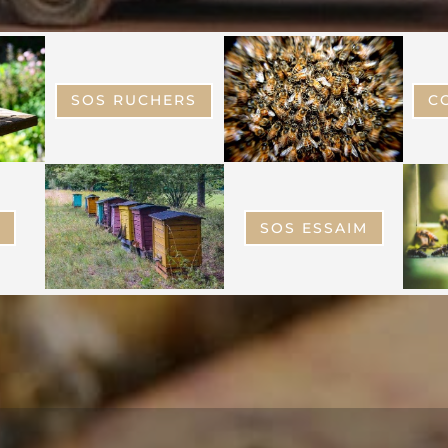
SOS ESSAIM
SOS RUCHERS
C
-
R
SOS ESSAIM
-